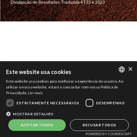
Divulgação de Resultados Traduzida 4T23 e 2023
×
Este website usa cookies
COPYRIGHT 2026 - TODOS OS
DIREITOS RESERVADOS |
Termos e
Powered by
MZ
Este website usa cookies para melhorar a experiência do usuário. Ao
Condições de Uso
|
Política de
PORTUGUESE
utilizar o nosso website, estará a concordar com nossa Política de
Privacidade
Privacidade.
Ler mais
ENGLISH
ESTRITAMENTE NECESSÁRIOS
DESEMPENHO
MOSTRAR DETALHES
ACEITAR TODOS
RECUSAR TODOS
POWERED BY COOKIESCRIPT