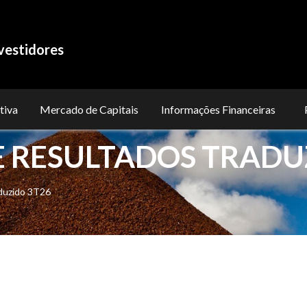
vestidores
tiva
Mercado de Capitais
Informações Financeiras
 RESULTADOS TRADU
duzido 3T26