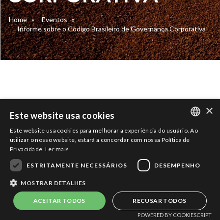
Home
»
Eventos
»
Informe sobre o Código Brasileiro de Governança Corporativa
×
Este website usa cookies
Este website usa cookies para melhorar a experiência do usuário. Ao
PORTUGUESE
utilizar o nosso website, estará a concordar com nossa Política de
COPYRIGHT 2026 - TODOS OS
Privacidade.
Ler mais
DIREITOS RESERVADOS |
Termos e
ENGLISH
Powered by
MZ
Condições de Uso
|
Política de
ESTRITAMENTE NECESSÁRIOS
DESEMPENHO
Privacidade
MOSTRAR DETALHES
ACEITAR TODOS
RECUSAR TODOS
POWERED BY COOKIESCRIPT