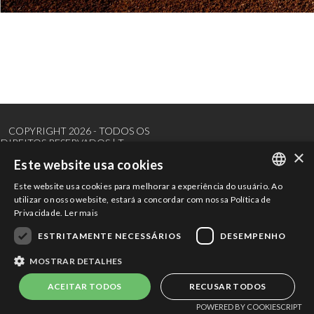
COPYRIGHT 2026 - TODOS OS
DIREITOS RESERVADOS |
Termos e
Powered by
MZ
×
Condições de Uso
|
Política de
Este website usa cookies
Privacidade
Este website usa cookies para melhorar a experiência do usuário. Ao
PORTUGUESE
utilizar o nosso website, estará a concordar com nossa Política de
Privacidade.
Ler mais
ENGLISH
ESTRITAMENTE NECESSÁRIOS
DESEMPENHO
MOSTRAR DETALHES
ACEITAR TODOS
RECUSAR TODOS
POWERED BY COOKIESCRIPT