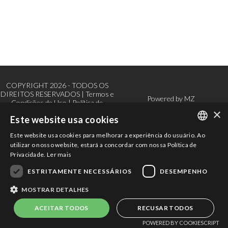
COPYRIGHT 2026 - TODOS OS
DIREITOS RESERVADOS |
Termos e
Powered by
MZ
Condições de Uso
|
Política de
×
Privacidade
Este website usa cookies
Este website usa cookies para melhorar a experiência do usuário. Ao
PORTUGUESE
utilizar o nosso website, estará a concordar com nossa Política de
Privacidade.
Ler mais
ENGLISH
ESTRITAMENTE NECESSÁRIOS
DESEMPENHO
MOSTRAR DETALHES
ACEITAR TODOS
RECUSAR TODOS
POWERED BY COOKIESCRIPT