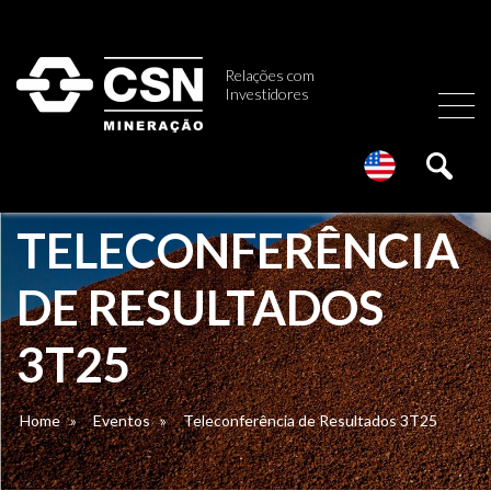
Relações com
Investidores
TELECONFERÊNCIA
DE RESULTADOS
3T25
Home
»
Eventos
»
Teleconferência de Resultados 3T25